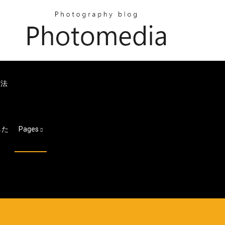
方法
した
Pages