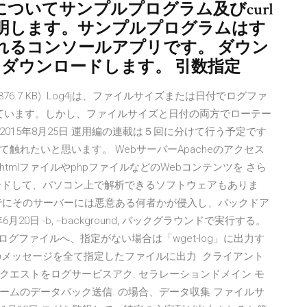
法についてサンプルプログラム及びcurl
明します。サンプルプログラムはす
れるコンソールアプリです。 ダウン
をダウンロードします。 引数指定
376.7 KB). Log4jは、ファイルサイズまたは日付でログファ
供しています。しかし、ファイルサイズと日付の両方でローテー
 2015年8月25日 運用編の連載は５回に分けて行う予定です
れたいと思います。 WebサーバーApacheのアクセス
mlファイルやphpファイルなどのWebコンテンツを さら
ンロードして、パソコン上で解析できるソフトウェアもありま
でにそのサーバーには悪意ある何者かが侵入し、バックドア
0日 -b, --background, バックグラウンドで実行する。
グファイルへ、指定がない場合は「wget-log」に出力す
イル名, 経過のメッセージを全て指定したファイルに出力 クライアント
エストをログサービスアク. セラレーションドメイン モ
ムのデータバック送信. の場合、データ収集 ファイルサ