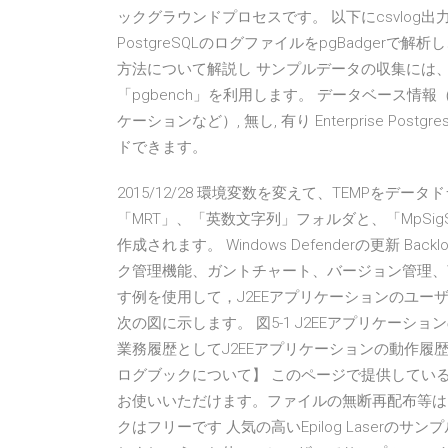
ックグラウンドプロセスです。 以下にcsvlo
PostgreSQLのログファイルをpgBadge
方法について解説し サンプルデータの収集には、P
「pgbench」を利用します。 データベース
ケーションなど）, 無し, 有り Enterprise 
ドできます。
2015/12/28 環境変数を変えて、TEMPをデータ
「MRT」、「英数文字列」フォルダと、「MpSig
作成されます。 Windows Defenderの更新 
ク管理機能、ガントチャート、バージョン管理、W
す例を使用して，J2EEアプリケーションのユ
次の図に示します。 図5-1 J2EEアプリケー
業務履歴としてJ2EEアプリケーションの動作履歴を
ログブックについて】 このページで提供してい
お使いいただけます。ファイルの無断再配布等は
クはフリーです 人気の高いEpilog Laser