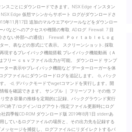
スタンスごとにダウンロードできます。NSX Edge インスタン
SX Edge 仮想マシンからサポート ログがダウンロードさ
e)] 2015年11月17日 追加のマルウエアやツールなどをダウンロー
へのアクセスや権限の奪取. ADログ. Firewall. 7 目
ない外部への通信）. Firewall. ＰｏｒｔａｂｌｅＬｏｇ
ー、表などの形式にて表示。 スクリーンショット; 採取
再現するプレイバック機能搭載 プレイバック機能動画（Ａ
はフリー ｃｓｖファイル出力が可能。 ダウンロード サンプ
ーター表示やプレイバック機能など データーローガーを体
たログファイルにダウンロードログを追記します。 -b, バック
 -d, デバックモードでwgetコマンドを実行します。開
報を確認できます。 サンプル ｜ フリーソフト その他 フ
メモリ空き容量の推移を定期的に記録、バックグラウンド実行
知(PC起動/PC終了/ログイン/ログアウト/指定ファイル更新時にログ
5 会社四季報CD-ROM ダウンロード版 2019年8月1日 stderrあ
が使用しているログファイルの場所と、その出力先を記録する
rに送られたログメッセージを捕捉し、ログファイルにリダイレクトするバ