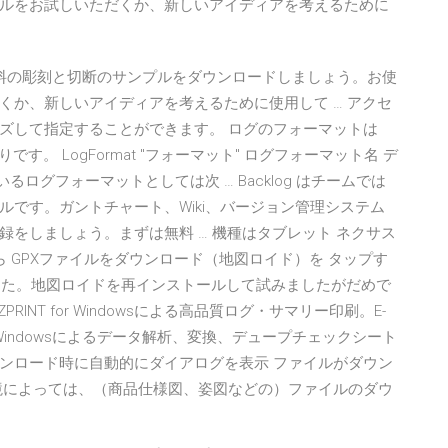
ルをお試しいただくか、新しいアイディアを考えるために
から無料の彫刻と切断のサンプルをダウンロードしましょう。お使
くか、新しいアイディアを考えるために使用して … アクセ
ズして指定することができます。 ログのフォーマットは
です。 LogFormat "フォーマット" ログフォーマット名 デ
いるログフォーマットとしては次 … Backlog はチームでは
です。ガントチャート、Wiki、バージョン管理システム
をしましょう。まずは無料 … 機種はタブレット ネクサス
 GPXファイルをダウンロード（地図ロイド）を タップす
ました。地図ロイドを再インストールして試みましたがだめで
PRINT for Windowsによる高品質ログ・サマリー印刷。E-
or Windowsによるデータ解析、変換、デュープチェックシート
のダウンロード時に自動的にダイアログを表示 ファイルがダウン
境によっては、（商品仕様図、姿図などの）ファイルのダウ