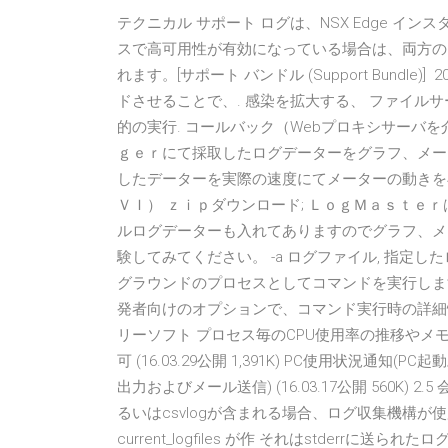
テクニカル サポート ログは、NSX Edge イン
スで高可用性が有効になっている場合は、両方の N
れます。[サポート バンドル (Support Bundl
ドさせることで、. 感染を拡大する、 ファイルサーバなど
的の実行. コールバック（Webプロキシサーバを介さ
ｇｅｒにて採取したログデーターをグラフ、メータ
したデーターを実際の速度にてメーターの動きを
ＶＩ） ｚｉｐダウンロード; ＬｏｇＭａｓｔｅｒ
ルログデーターも入れてありますのでグラフ、メ
験してみてください。 -a ログファイル, 指定し
グラウンドのプロセスとしてコマンドを実行します。
発者向けのオプションで、コマンド実行時の詳細情
リーソフト プロセス毎のCPU使用率の推移や
可 (16.03.29公開 1,391K) PC使用状況通
出力およびメール送信) (16.03.17公開 560K) 2.
るいはcsvlogが含まれる場合、ログ収集機構
current_logfiles が作 それはstder