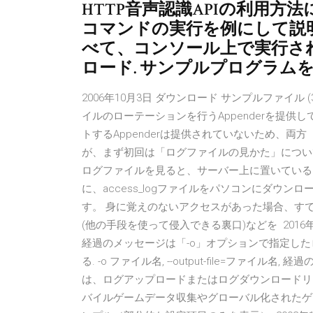
HTTP音声認識APIの利用方
コマンドの実行を例にして説
べて、コンソール上で実行さ
ロード. サンプルプログラム
2006年10月3日 ダウンロード サンプルファイル (
イルのローテーションを行うAppenderを提
トするAppenderは提供されていないため、両方
が、まず初回は「ログファイルの見かた」について触
ログファイルを見ると、サーバー上に置いているht
に、access_logファイルをパソコンにダウ
す。 身に覚えのないアクセスがあった場合、す
(他の手段を使って侵入できる裏口)などを 2016年6月2
経過のメッセージは「-o」オプションで指定したロ
る. -o ファイル名, --output-file=ファ
は、ログアップロードまたはログダウンロードリク
バイルゲームデータ収集やグローバル化されたゲー