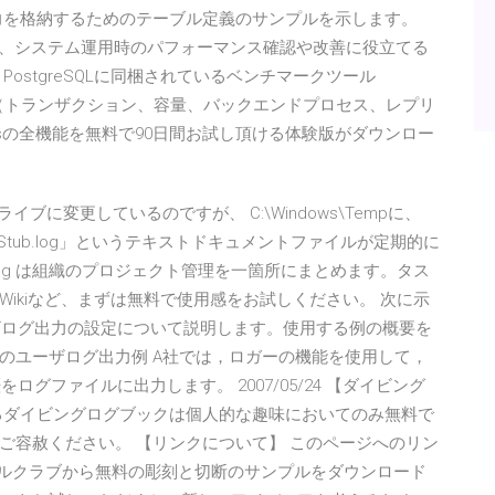
g出力を格納するためのテーブル定義のサンプルを示します。
rで解析し、システム運用時のパフォーマンス確認や改善に役立てる
ostgreSQLに同梱されているベンチマークツール
情報（トランザクション、容量、バックエンドプロセス、レプリ
Postgresの全機能を無料で90日間お試し頂ける体験版がダウンロー
ドライブに変更しているのですが、 C:\Windows\Tempに、
Stub.log」というテキストドキュメントファイルが定期的に
Backlog は組織のプロジェクト管理を一箇所にまとめます。タス
ikiなど、まずは無料で使用感をお試しください。 次に示
ーザログ出力の設定について説明します。使用する例の概要を
ションのユーザログ出力例 A社では，ロガーの機能を使用して，
ログファイルに出力します。 2007/05/24 【ダイビング
るダイビングログブックは個人的な趣味においてのみ無料で
ご容赦ください。 【リンクについて】 このページへのリン
のサンプルクラブから無料の彫刻と切断のサンプルをダウンロード