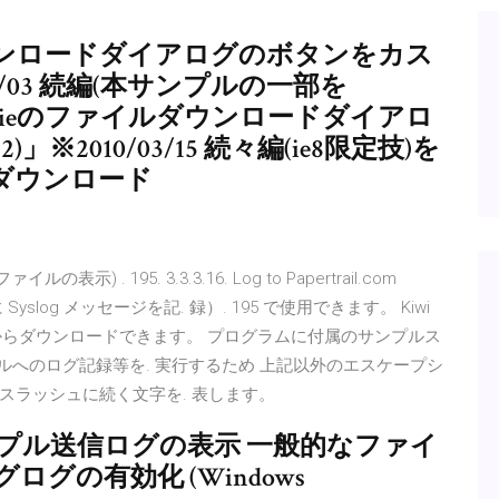
イルダウンロードダイアログのボタンをカス
2/03 続編(本サンプルの一部を
et(c#)でieのファイルダウンロードダイアロ
2010/03/15 続々編(ie8限定技)を
イルダウンロード
ァイルの表示) . 195. 3.3.3.16. Log to Papertrail.com
に Syslog メッセージを記. 録）. 195 で使用できます。 Kiwi
b サイトからダウンロードできます。 プログラムに付属のサンプルス
ルへのログ記録等を. 実行するため 上記以外のエスケープシ
スラッシュに続く文字を. 表します。
プル送信ログの表示 一般的なファイ
グの有効化 (Windows