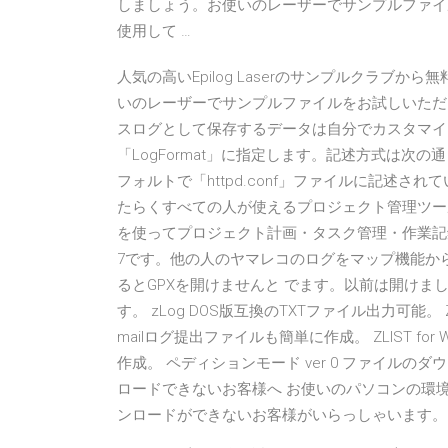
しましょう。お使いのレーザーでサンプルファイ
使用して …
人気の高いEpilog Laserのサンプルクラブ
いのレーザーでサンプルファイルをお試しいただ
スログとして保存するデータは自分でカスタマイ
「LogFormat」に指定します。記述方式は次の通り
フォルトで「httpd.conf」ファイルに記述されて
たらくすべての人が使えるプロジェクト管理ツール
を使ってプロジェクト計画・タスク管理・作業記録
7です。他の人のヤマレコのログをマップ機能から
るとGPXを開けませんと でます。以前は開け
す。 zLog DOS版互換のTXTファイル出力可能。 Z
mailログ提出ファイルも簡単に作成。 ZLIST f
作成。 ペディションモード ver 0 ファイル
ロードできないお客様へ お使いのパソコンの環
ンロードができないお客様がいらっしゃいます。