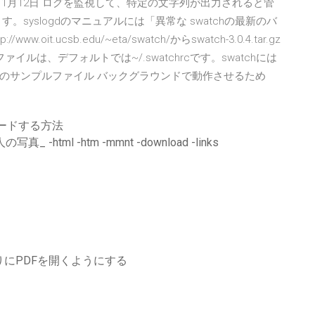
年11月12日 ログを監視して、特定の文字列が出力されると管
。syslogdのマニュアルには「異常な swatchの最新のバ
oit.ucsb.edu/~eta/swatch/からswatch-3.0.4.tar.gz
イルは、デフォルトでは~/.swatchrcです。swatchには
のサンプルファイル バックグラウンドで動作させるため
ンロードする方法
 -html -htm -mmnt -download -links
りにPDFを開くようにする