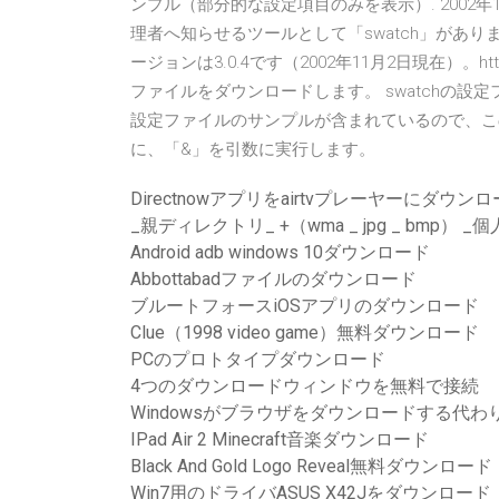
ンプル（部分的な設定項⽬のみを表⽰）. 2002
理者へ知らせるツールとして「swatch」があります
ージョンは3.0.4です（2002年11月2日現在）。http://www.
ファイルをダウンロードします。 swatchの設定ファ
設定ファイルのサンプルが含まれているので、こ
に、「&」を引数に実行します。
Directnowアプリをairtvプレーヤーにダウ
_親ディレクトリ_ +（wma _ jpg _ bmp） _個人の写真_
Android adb windows 10ダウンロード
Abbottabadファイルのダウンロード
ブルートフォースiOSアプリのダウンロード
Clue（1998 video game）無料ダウンロード
PCのプロトタイプダウンロード
4つのダウンロードウィンドウを無料で接続
Windowsがブラウザをダウンロードする代わ
IPad Air 2 Minecraft音楽ダウンロード
Black And Gold Logo Reveal無料ダウンロード
Win7用のドライバASUS X42Jをダウンロード