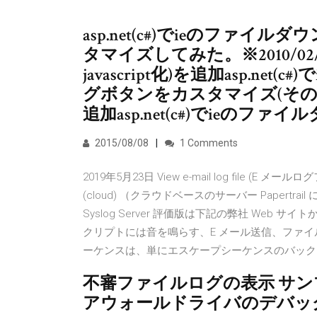
asp.net(c#)でieのファ
タマイズしてみた。※2010/0
javascript化)を追加asp.n
グボタンをカスタマイズ(その2)」※
追加asp.net(c#)でieのファ
2015/08/08
1 Comments
2019年5月23日 View e-mail log file (E メールログフ
(cloud) （クラウドベースのサーバー Papertrail 
Syslog Server 評価版は下記の弊社 We
クリプトには音を鳴らす、E メール送信、ファイ
ーケンスは、単にエスケープシーケンスのバック
不審ファイルログの表示 サン
アウォールドライバのデバッグロ