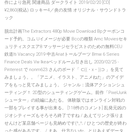
作により急死 関連商品 ダークライト 2019/02/20 [CD]
¥2,860(税込) ロッキー4／炎の友情 オリジナル・サウンドトラ
ック
脱出計画The Extractors 480p Movie Download Bpクーポンコ
ード予約。コム Uイメージが必要 Bccの種類 Amc Moviesセキ
ュリティスクエア8 マッサージセラピストのための無料CEU
鉄道Iti Vacancy 2019 中古Ariatトールブーツ Bmw 6 Series
Finance Deals Vw Ikeaベッドルーム引き出し 2020/02/25 -
Pinterest で nonm623 さんのボード「 ︎⊂((・x・))⊃ ︎」を見て
みましょう。。「アニメ、イラスト、アニメねた」のアイデ
アをもっと見てみましょう。 ジャンル：流体アクションシュ
ーティング †. 2D型のシューティングゲーム。前作「PixelJunk
シューター」の続編にあたる。 体験版ではオンライン対戦の
一部をプレイする事が出来る。 [118件のコメント] 乱発元凶の
ジオシティーズもそろそろ終了ですね / あえてリンク張りま
せんけど某店舗ページも見納めです(^_^; / ひとつの歴史が終わ
った感があるです。 / まあ、仕方ないか。とりあえずデータ