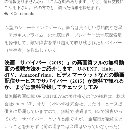
の情報ありませんか」 「こんな動画あります」 など、情報交換に
ご活用下さい。 私の方でも、調べた情報を載せます。
8 Comments
2d型のシューティングゲーム。舞台は荒々しい原始的な惑星
「アポキスプライム」の地底世界。プレイヤーは地底探索艇
を操作して、敵や障害を乗り越えて取り残されたサバイバー
（生存者）を救出していく。
映画「サバイバー（2015）」の高画質フルの無料動
画の視聴方法をご紹介します。U-NEXT、Hulu、
dTV、AmazonPrime、ビデオマーケットなどの動画
配信サービスでサバイバー（2015）が無料で観れる
か、まずは無料登録してチェックしてみ
禁無断複写転載 ORICON NEWSの著作権その他の権利は、株式
会社oricon ME、オリコンNewS株式会社、またはニュース提
供者に帰属していますので、無断で 先週までTBSで深夜やっ
ていた「サバイバー」という番組ですが、 金曜日が最終回と
いうことを知らず（前の週までは金曜はやっていなかった）