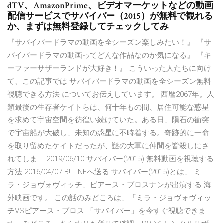
dTV、AmazonPrime、ビデオマーケットなどの動画
配信サービスでサバイバー（2015）が無料で観れる
か、まずは無料登録してチェックしてみ
『サバイバードラマの動画を全シーズン楽しみたい！』 『サ
バイバードラマの動画ってどんな作品なのか気になる』 『キ
ーファーサザーランドが大好き！』 こういった人たちに向け
て、この記事では サバイバードラマの動画を全シーズン無料
視聴できる方法 についてお伝えしています。 西暦2067年。人
類最後の生存者ケイトらは、何十年もの間、居住可能な惑星
を求めて宇宙空間を彷徨い続けていた。ある日、隕石の衝突
で宇宙船が大破し、未知の惑星に不時着する。奇跡的に一命
を取り留めたケイトだったが、謎の大軍に仲間を皆殺しにさ
れてしま … 2019/06/10 サバイバー(2015) 無料動画を視聴する
方法 2016/04/07 B! LINEへ送る サバイバー(2015)とは、 ミ
ラ・ジョヴォヴィッチ、ピアース・ブロスナンが出演する 海
外映画です。 この話のみどころは、「ミラ・ジョヴォヴィッ
チVSピアース・ブロス 「サバイバー」を今すぐ視聴できま