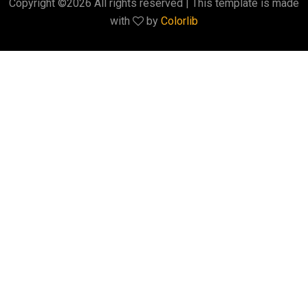
Copyright ©
2026 All rights reserved | This template is made
with
by
Colorlib