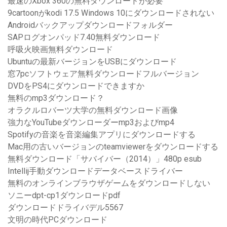
最速のXbox 360の無料ダウンロードが必要
9cartoonがkodi 17.5 Windows 10にダウンロードされない
Androidバックアップダウンロードフォルダー
SAPログオンパッド7.40無料ダウンロード
呼吸火映画無料ダウンロード
Ubuntuの最新バージョンをUSBにダウンロード
窓7pcソフトウェア無料ダウンロードフルバージョン
DVDをPS4にダウンロードできますか
無料のmp3ダウンロード？
オラクルロバーツ大学の無料ダウンロード画像
強力なYouTubeダウンローダーmp3およびmp4
Spotifyの音楽を音楽編集アプリにダウンロードする
Mac用の古いバージョンのteamviewerをダウンロードする
無料ダウンロード「サバイバー（2014）」480p esub
Intellij手動ダウンロードデータベースドライバー
無料のオンラインブラウザゲームをダウンロードしない
ソニーdpt-cp1ダウンロードpdf
ダウンロードドライバデル5567
文明の時代PCダウンロード