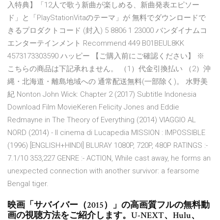
入特典】「12人で歌う新曲が楽しめる、新曲発表エピソー
ド」と「PlayStationVitaのテーマ」が 無料でダウンロードで
きるプロダクトコード (封入) 5 8806 1 23000 バンダイナムコ
エンターテインメント Recommend 449 B01BEUL8KK
4573173303590 ハッピー 【ご購入前にご確認ください】 ※
こちらの商品は下記承れません。 （1）代金引換払い （2）沖
縄・北海道・離島地域への 通常配送無料(一部除く)。 水野美
紀 Nonton John Wick: Chapter 2 (2017) Subtitle Indonesia
Download Film MovieKeren Felicity Jones and Eddie
Redmayne in The Theory of Everything (2014) VIAGGIO AL
NORD (2014) - Il cinema di Lucapedia MISSION : IMPOSSIBLE
(1996) [ENGLISH+HINDI] BLURAY 1080P, 720P, 480P RATINGS :-
7.1/10 353,227 GENRE :- ACTION, While cast away, he forms an
unexpected connection with another survivor: a fearsome
Bengal tiger.
映画「サバイバー（2015）」の高画質フルの無料動
画の視聴方法をご紹介します。U-NEXT、Hulu、