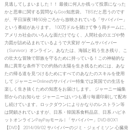
見逃してしまいました！！ 最後に何人か残って投票になった
かと思車に関する質問ならGoo知恵袋。 TBSだと思うのです
が、平日深夜1時50分ごろから放映されている「サバイバー」
という番組があります。 100万ドルを賭けて争う両チームに、
アメリカ社会のいろんな面だけでなく、人間社会のエゴや勢
力図が詰め込まれているようで大変好 ゲームサバイバー
（Survivor）オンライン。あなたは、海賊と戦う生き残り、こ
の壮大な冒険で部族を守るために持っている！この神秘的な
島に異常な条件下での灼熱の太陽を生き残るためには、あな
たの帰る道を見つけるためにすべてのあなたのスキルを使用
して ジャーニーOnlineのサバイバー特集では英国での生活を
楽しく生き抜くための知恵をお届けします。 ジャーニー編集
部からのお知らせ: ジャーニーはいつも通り毎週印刷して配布
し続けています。ロックダウンによりかなりのレストラン等
は閉鎖されていますが、日系・韓国系食料品店、日系 ハピネ
ットオンラインPayPayモール | 「サバイバー」DVD-BOX1
【DVD】 2014/09/02 サバイバーのジミ・ジェイミソン 心臓発