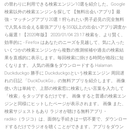
の替わりに利用できる検索エンジン10選を紹介した。Google
検索以外の検索エンジンを探して 【無料出会いアプリ】最
強・マッチングアプリ20選！狩られたい男子必見の完全無料
で人気＆出会える最強アプリを350以上の出会いアプリ調査か
ら厳選！【2020年版】 2020/01/04 23:17 検索を、より賢く、
効率的に - Firefox はあなたのニーズを見越して、気に入った
いくつかの検索エンジンから複数の推測候補や過去の検索結
果を直感的に表示します。毎回検索に掛ける時間が格段に短
くなります。 人気の画像をダウンロードする Halaman.
Duckduckgo 勝手に Duckduckgoという検索エンジン 周回遅
れの日記 「DuckDuckGo」の無料アプリを紹介します。 画像.
使い方は単純で、上部の検索窓に検索したい言葉を入力して
「検索」をタップするだけです。 画像 すると普通の検索エン
ジンと同様にヒットしたページが表示されます。 画像 また、
検索サジェストもあり ラジオが聴ける無料アプリ・
radiko（ラジコ）は、面倒な手続きは一切不要で、ダウンロー
ドするだけでラジオを聴くことができます。アプリをダウン