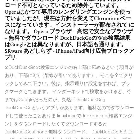
ロード不可となっているため除外しています。
Operaはかつて専用のレンダリングエンジンを使っ
ていましたが、現在は方針を変えてChromiumベー
スになっています。インストーラーが配布されて に
なります。 Opera ブラウザ – 高速で安全なブラウザ
– 無料でダウンロード DuckDuckGoのWeb検索結果
はGoogleとは異なりますが、日本語も通ります。
SRware あどしらず - iPhone/iPad向け広告ブロックア
プリ.
※DuckDuckGoの検索エンジンの右上部に広めるという項目が
あり、下部に3点（架線が引いてあります）、そこを全てクリ
ックしてみて下さい。後は、指示通りに設定をすれば、ブッ
クマークもできます。 インターネットで検索をかけると、今
まではGoogleだったのが、突然「DuckDuckGo」
DuckDuckGoというアプリがあります。無料なのでダウンロー
ドして使ったことありま linuxbeanでduckduckgo(検索エンジ
ン）をダウンロードしたくてダウンロードすると
DuckDuckGo iPhone 無料ダウンロード。 DuckDuckGo 5.3: ユ