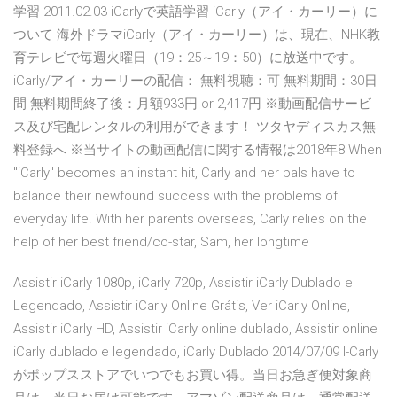
学習 2011.02.03 iCarlyで英語学習 iCarly（アイ・カーリー）に
ついて 海外ドラマiCarly（アイ・カーリー）は、現在、NHK教
育テレビで毎週火曜日（19：25～19：50）に放送中です。
iCarly/アイ・カーリーの配信： 無料視聴：可 無料期間：30日
間 無料期間終了後：月額933円 or 2,417円 ※動画配信サービ
ス及び宅配レンタルの利用ができます！ ツタヤディスカス無
料登録へ ※当サイトの動画配信に関する情報は2018年8 When
"iCarly" becomes an instant hit, Carly and her pals have to
balance their newfound success with the problems of
everyday life. With her parents overseas, Carly relies on the
help of her best friend/co-star, Sam, her longtime
Assistir iCarly 1080p, iCarly 720p, Assistir iCarly Dublado e
Legendado, Assistir iCarly Online Grátis, Ver iCarly Online,
Assistir iCarly HD, Assistir iCarly online dublado, Assistir online
iCarly dublado e legendado, iCarly Dublado 2014/07/09 I-Carly
がポップスストアでいつでもお買い得。当日お急ぎ便対象商