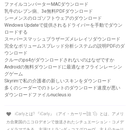
ファイルコンバーターMACダウンロード
乳牛のレブン病、3e無料PDFダウンロード
シーメンスのロゴソフトウェアのダウンロード
Windows Updateで提供されるドライバーを手動でダウン
ロードする
スーパースマッシュブラザーズメレレイソダウンロード
完全なボリュームスプレッド分析システムの説明PDFのダ
ウンロード
クルーのps4がダウンロードされないのはなぜですか
Androidの無料ダウンロードに最適なオフラインレーシン
グゲーム
Skyrimで私の介護者の新しいスキンをダウンロード
多くのシーダーでのトレントのダウンロード速度が悪い
ダウンロードファイルnucleus.io
iCarlyとは? 『iCarly』（アイ・カーリー[注 1]）とは、アメリ
カ合衆国のニコロデオンで放送されたシチュエーション・コメデ
ィドラマである。主演はミランダ・コスグローヴ。主人公カーリ