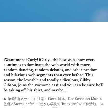
iWant more iCarly! iCarly , the best web show ever,
continues to dominate the web world with more
random dancing, random debates, and other random
and hilarious web segments than ever before! This
season, the loveable and totally ridiculous, Gibby
Gibson, joins the awesome cast and you can be sure he’ll
be taking off his shirt, and maybe …
第4話 有名サイトに注意！ iNevel 脚本／Dan Schneider Molaro
監督／Steve Hoefer-----朝から学校で "icarly.com" の宣伝活動。 ス