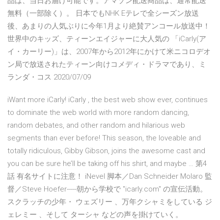
品は、当日お届け可能です。アマゾン配送商品は、通常配送
無料（一部除く）。 日本でもNHK Eテレで全シーズン放送
後、あまりの人気ぶりに今年1月より絶賛アンコール放送中！
世界中のキッズ、ティーンエイジャーに大人気の 「iCarly(ア
イ・カーリー)」は、2007年から2012年にかけて米ニコロデオ
ン局で放送されたティーン向けコメディ・ドラマであり、ミ
ランダ・コス 2020/07/09
iWant more iCarly! iCarly , the best web show ever, continues
to dominate the web world with more random dancing,
random debates, and other random and hilarious web
segments than ever before! This season, the loveable and
totally ridiculous, Gibby Gibson, joins the awesome cast and
you can be sure he’ll be taking off his shirt, and maybe … 第4
話 有名サイトに注意！ iNevel 脚本／Dan Schneider Molaro 監
督／Steve Hoefer-----朝から学校で "icarly.com" の宣伝活動。
スクラッチの少年・ ウェズリー 、万年クシャミをしている ジ
ェレミー 、そして ターシャ などの声を掛けていく。