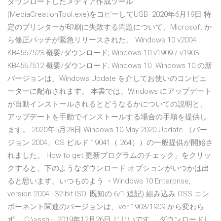
ダウンロードしたメディア作成ツール
(MediaCreationTool.exe)をコピーしてUSB 2020年6月19日 特
定のプリンターが印刷に失敗する問題について、Microsoft か
ら修正パッチが緊急リリースされた。 Windows 10 v2004.
KB4567523 概要/ダウンロード; Windows 10 v1909 / v1903.
KB4567512 概要/ダウンロード; Windows 10 Windows 10 の新
バージョンは、Windows Update を介してお使いのコンピュ
ーターに配布されます。 本書では、Windows にアップデート
が自動インストールされるとどうなるかについての説明と、
アップデートを手動でインストールする場合の手順を提供し
ます。 2020年5月28日 Windows 10 May 2020 Update （バー
ジョン 2004、OS ビルド 19041（.264））の一般提供が開始さ
れました。 How to get 更新プログラムのチェック」をクリッ
クすると、下のようなダウンロード オプションがいつかは出
ると思います。いつものよう ・Windows 10 Enterprise,
version 2004 | 32-bit ISO. 既知の 6/1 追記) 組み込み OSS コン
ポーネント関連のバージョンは、ver 1903/1909 から変わら
ず。 C:\>ssh - 2019年12月26日 じじいです。 ダウンロードし