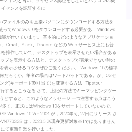
ティベーション)と言い、ライセンス認証をしないとパソコンの機
のライセンスを認証するに
0 isoファイルのみを直接パソコンにダウンロードする方法を
を使ってWindows10をダウンロードする必要があ … Windows
力する機能が付いています。 基本的にどのようなアプリケーショ
Gmail、Slack、Discord などの Web サービス上にも普
s10を操作していて、デスクトップを表示させたい場合がある
スクトップを表示する方法と、デスクトップが表示できない時の
示させるコツをぜひご覧ください。 Windows 10の標準
何だろうか。筆者の場合はワードパッドである。が、OSセ
ング(キーボード割り当て)を変更する方法 | Tipstour
ま実行するとこうなる さて、上記の方法でキーマッピングツー
うとすると、このようなメッセージ 一つ注意する点はこう
が多く、正式にはWindows 10をサポートしていないので、
※ Windows 10 Ver.2004 が，2020年5月27日にリリース さ
C-VN770SSB は，2020.5.29現在更新対象※1ではありません
り手動にて更新作業を行いました。