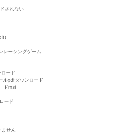
ンロードされない
bit）
インレーシングゲーム
ンロード
ールpdfダウンロード
ードmsi
ウンロード
きません