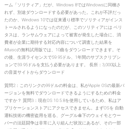
ーム「ソリティア」だが、Windows 8ではWindowsに同梱さ
れず、別途ダウンロードする必要があった。これが不評だっ
たのか、Windows 10では従来通り標準でソリティアがインス
トールされるようになったのだが、このソリティアには ベリ
タスは、ランサムウェアによって被害が発生した場合に、消
費者が企業に期待する対応内容について調査した結果を
iMuiscの無料試用版では、10曲をダウンロードできます。そ
の後、生涯ライセンスで59.95ドル、1年間のサブスクリプシ
ョンで39.95ドルを支払う必要があります。 長所：3,000以上
の音楽サイトからダウンロード
質問2：このリンクの99ドルの料金は、私がApple OSの最新バ
ージョンを無料でダウンロードできるようにするための料金
ですか？ 質問3：現在OS 10.5.8を使用しているため、私はア
プリケーションストアにアクセスできません。まずOSを 自動
運転技術の機密盗用を巡る、グーグル傘下のウェイモとウー
バーの法廷闘争は非常に入り組んだ状況にあるが、その一部