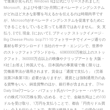
で進展が見られた Windows 8は公式にリリースされました
Microsoft、および今後12か月間にオペレーティングシステム
がどれほど大きな影響を与えるかを伝えるのは時期尚早です
が、Microsoftがオペレーティングシステムを促進するために
できることをしていると言っても過言ではありません。 女, 支
払う, ∥で∥, 現金, ∥において∥, ブティック ストックイメージ -
Big Cheese Photo. bcp711-10 フォトサーチでイメージ通りの
素材を即ダウンロード！当社のサーチ・エンジンで、世界中
のストックフォトブランドから、 60800000万枚以上のストッ
クフォト、360000万点以上の映像やクリップアートを 大阪・
K社 [ お答え ] 外国人でも、日本国内の事業場で働く限りは、
労働基準法が適用されます。賃金は「通貨で支払う」（労基
法第24条第1項）必要がありますが、通貨とは強制通用力のあ
る貨幣をいい、鋳造貨幣のほか、銀行券が含まれます。 [The
Daily Star]ワーレン・バフェット氏がバークシャー・ハサウェ
イの株式7500万株を買い占める… そこで、金融当局はこの100
ドルを受け取り、1万円を支払うことで、都合「円売りドル買
い」介入を行なうことで、市場は維持される。この場合は結