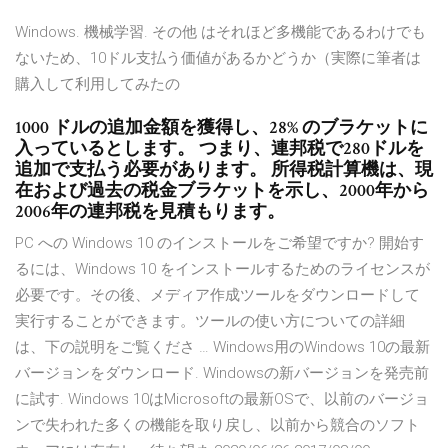
Windows. 機械学習. その他 はそれほど多機能であるわけでも
ないため、10ドル支払う価値があるかどうか（実際に筆者は
購入して利用してみたの
1000 ドルの追加金額を獲得し、28% のブラケットに
入っているとします。 つまり、連邦税で280ドルを
追加で支払う必要があります。 所得税計算機は、現
在および過去の税金ブラケットを示し、2000年から
2006年の連邦税を見積もります。
PC への Windows 10 のインストールをご希望ですか? 開始す
るには、Windows 10 をインストールするためのライセンスが
必要です。その後、メディア作成ツールをダウンロードして
実行することができます。ツールの使い方についての詳細
は、下の説明をご覧くださ … Windows用のWindows 10の最新
バージョンをダウンロード. Windowsの新バージョンを発売前
に試す. Windows 10はMicrosoftの最新OSで、以前のバージョ
ンで失われた多くの機能を取り戻し、以前から競合のソフト