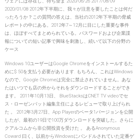
ウェアには存在し、待ち望ま 2020/06/26 2017/08/09
2020/01/08 2012年下半期に、我々が注意を要したことは何だ
ったろうか？この質問の答えは、当社の2012年下半期の脅威
レポートの中にある。2012年7～12月に目にした重要な事件
は、ほぼすべてまとめられている。パスワードおよび企業諜
報についての短い記事で興味を刺激し、続いて以下の分野の
ケース
Windows 10ユーザーはGoogle Chromeをインストールするた
めに$ 50を支払う必要があります. もちろん、これはWindows
なので、Google Chromeは完全に禁止されていません。あな
たはいつでも店の外からそれをダウンロードすることができ
ます。 2011年10月13日、 BlueStacksはCNET TV videoでセ
ス・ローゼンバット編集主任によるレビューで取り上げられ
た 。 2012年3月27日、App Playerのベータ1バージョンを公開
したが、最初の19日で100万ダウンロードを突破した。さらに
クアルコムから非公開投資を受けた 。 あるAnonymous
Coward 曰く、以前からWindowsにバンドルされていた定番ゲ