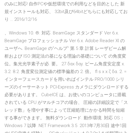
のみに対応! 自作PCや仮想環境での利用などを目的とした 新
規インストールも対応、 32bit及び64bitどちらにも対応してお
り … 2016/12/16
、Windows 10. ®. 対応. BeamGage スタンダード Ver 6.x.
BeamGage プロフェッショナル Ver 6.x. Adobe Reader XI の
ユーザへ. BeamGage の“ヘルプ” 第 5 章 計算 レーザビーム解
析および ISO 測定法の基になる理論の基礎について の角度変
位。集光光学素子が必. 要。 27 δαx δαy. ビーム角度安定度 x.
3.2. 8.2. 角度変位測定値の標準偏差の 2. 倍。 fl s x x ζ δα. 2. =
インターフェースカードを用いればインテル PRO/1000 シリ
ーズのイーサーネット PCI-Express カメラにダウンロードする
必要があります。 CubeICE は、お使いのコンピュータに搭載
されている CPU がマルチコアの場合、 圧縮の詳細設定で「ス
レッド数」を増やす事によって圧縮処理にかかる時間を短縮
する事ができます。 無料ダウンロード. 動作環境. 対応 OS：
Windows 7 以降 .NET Framework 3.5 2013年7月30日 途中1回