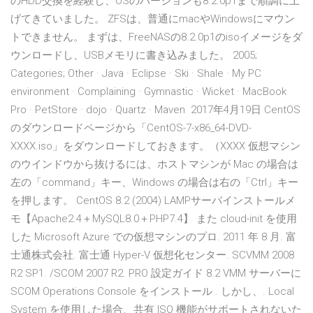
のHDD交換を経験し、OSのバージョンも8.2.0p1まで順調に上
げてきていました。 ZFSは、普通にmacやWindowsにマウン
トできません。 まずは、FreeNASの8.2.0p1のisoイメージをダ
ウンロードし、USBメモリに書き込みました。 2005;
Categories; Other · Java · Eclipse · Ski · Shale · My PC
environment · Complaining · Gymnastic · Wicket · MacBook
Pro · PetStore · dojo · Quartz · Maven 2017年4月19日 CentOS
のダウンロードページから「CentOS-7-x86_64-DVD-
XXXX.iso」をダウンロードしておきます。（XXXX 仮想マシン
のウインドウから抜けるには、ホストマシンが Mac の場合は
左の「command」キー、Windows の場合は右の「Ctrl」キー
を押します。 CentOS 8.2 (2004) LAMPサーバインストールメ
モ【Apache2.4＋MySQL8.0＋PHP7.4】 また cloud-init を使用
した Microsoft Azure での仮想マシンのプロ. 2011 年 8 月. 富
士通株式会社. 富士通 Hyper-V 仮想化センター. SCVMM 2008
R2 SP1. /SCOM 2007 R2. PRO 設定ガイド 8.2 VMM サーバーに
SCOM Operations Console をインストール . しかし、. Local
System を使用した場合、共有 ISO 機能がサポートされないた